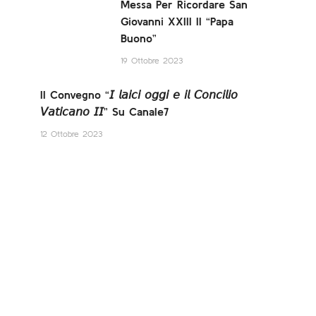
Messa Per Ricordare San
Giovanni XXIII Il “Papa
Buono”
19 Ottobre 2023
Il Convegno “𝘐 𝘭𝘢𝘪𝘤𝘪 𝘰𝘨𝘨𝘪 𝘦 𝘪𝘭 𝘊𝘰𝘯𝘤𝘪𝘭𝘪𝘰
𝘝𝘢𝘵𝘪𝘤𝘢𝘯𝘰 𝘐𝘐” Su Canale7
12 Ottobre 2023