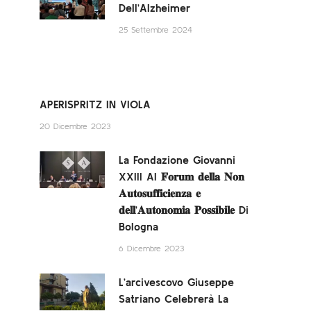
Dell’Alzheimer
25 Settembre 2024
APERISPRITZ IN VIOLA
20 Dicembre 2023
La Fondazione Giovanni
XXIII Al 𝐅𝐨𝐫𝐮𝐦 𝐝𝐞𝐥𝐥𝐚 𝐍𝐨𝐧
𝐀𝐮𝐭𝐨𝐬𝐮𝐟𝐟𝐢𝐜𝐢𝐞𝐧𝐳𝐚 𝐞
𝐝𝐞𝐥𝐥’𝐀𝐮𝐭𝐨𝐧𝐨𝐦𝐢𝐚 𝐏𝐨𝐬𝐬𝐢𝐛𝐢𝐥𝐞 Di
Bologna
6 Dicembre 2023
L’arcivescovo Giuseppe
Satriano Celebrerà La