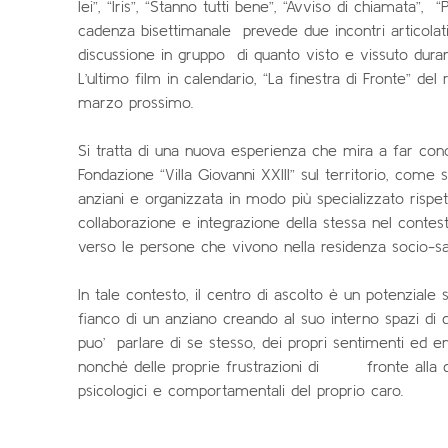
lei”, “Iris”, “Stanno tutti bene”, “Avviso di chiamata”
cadenza bisettimanale prevede due incontri articolati:
discussione in gruppo di quanto visto e vissuto durant
L’ultimo film in calendario, “La finestra di Fronte” del
marzo prossimo.
Si tratta di una nuova esperienza che mira a far con
Fondazione “Villa Giovanni XXIII” sul territorio, come
anziani e organizzata in modo più specializzato rispe
collaborazione e integrazione della stessa nel contesto
verso le persone che vivono nella residenza socio-san
In tale contesto, il centro di ascolto è un potenzial
fianco di un anziano creando al suo interno spazi di
puo’ parlare di se stesso, dei propri sentimenti ed e
nonché delle proprie frustrazioni di fronte alla d
psicologici e comportamentali del proprio caro.