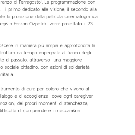
, “Pranzo di Ferragosto”. La programmazione con
 il primo dedicato alla visione, il secondo alla
e la proiezione della pellicola cinematografica.
 regista Ferzan Ozpetek, verrà proiettato il 23
oscere in maniera più ampia e approfondita la
 struttura da tempo impegnata al fianco degli
tto al passato, attraverso una maggiore
 sociale cittadino, con azioni di solidarietà
itaria.
e strumento di cura per coloro che vivono al
 dialogo e di accoglienza dove ogni caregiver
mozioni, dei propri momenti di stanchezza,
ifficoltà di comprendere i meccanismi