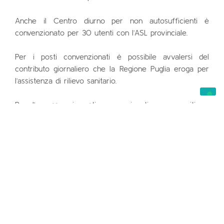
Anche il Centro diurno per non autosufficienti è
convenzionato per 30 utenti con l’ASL provinciale.
Per i posti convenzionati è possibile avvalersi del
contributo giornaliero che la Regione Puglia eroga per
l’assistenza di rilievo sanitario.
Per l’accesso ai posti convenzionati occorre ritirare
presso l’Ente la modulistica da presentare al distretto
socio sanitario di residenza che, dopo la visita medica
da parte dell’Unità di valutazione multidimensionale
(UVM), autorizza l’ingresso in struttura.