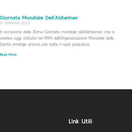
Giornata Mondiale Dell’Alzheimer
21 Settembre 2023
In occasione della 30ma Giornata mondiale dell’Alzheimer che si
celebra oggi, istituita nel 1994 dall’Organizzazione Mondiale della
Sanità, emerge ancora una volta il ruolo propulsivo
Read More
Link Utili