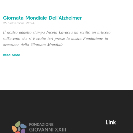
Giornata Mondiale Dell’Alzheimer
25 Settembre 2024
𝐼𝑙 𝑛𝑜𝑠𝑡𝑟𝑜 𝑎𝑑𝑑𝑒𝑡𝑡𝑜 𝑠𝑡𝑎𝑚𝑝𝑎 𝑁𝑖𝑐𝑜𝑙𝑎 𝐿𝑎𝑣𝑎𝑐𝑐𝑎 ℎ𝑎 𝑠𝑐𝑟𝑖𝑡𝑡𝑜 𝑢𝑛 𝑎𝑟𝑡𝑖𝑐𝑜𝑙𝑜
𝑠𝑢𝑙𝑙’𝑒𝑣𝑒𝑛𝑡𝑜 𝑐ℎ𝑒 𝑠𝑖 𝑒̀ 𝑠𝑣𝑜𝑙𝑡𝑜 𝑖𝑒𝑟𝑖 𝑝𝑟𝑒𝑠𝑠𝑜 𝑙𝑎 𝑛𝑜𝑠𝑡𝑟𝑎 𝐹𝑜𝑛𝑑𝑎𝑧𝑖𝑜𝑛𝑒, 𝑖𝑛
𝑜𝑐𝑐𝑎𝑠𝑖𝑜𝑛𝑒 𝑑𝑒𝑙𝑙𝑎 𝐺𝑖𝑜𝑟𝑛𝑎𝑡𝑎 𝑀𝑜𝑛𝑑𝑖𝑎𝑙𝑒
Read More
Link